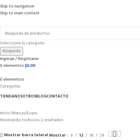
Skip to navigation
Skip to main content
Envío gratis para pedidos arriba de
$1 499 MXN
Seleccione la categoría
Búsqueda
Ingresar / Registrarse
0
elementos
$
0.00
0
elementos
Categorías
TIENDA
NOSOTROS
BLOG
CONTACTO
Inicio
Marcas
Evans
Mostrando todos los 2 resultados
Mostrar barra lateral
Mostrar
9
12
18
24