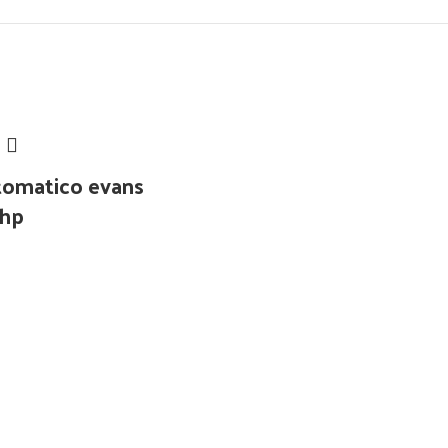
tomatico evans
4hp