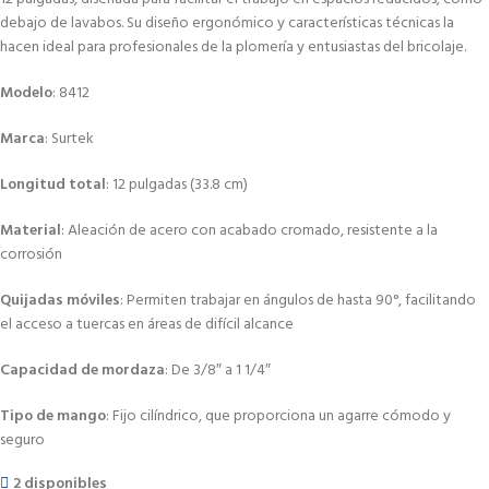
debajo de lavabos.
Su diseño ergonómico y características técnicas la
hacen ideal para profesionales de la plomería y entusiastas del bricolaje.
Modelo
: 8412
Marca
:
Surtek
Longitud total
:
12 pulgadas (33.8 cm)
Material
:
Aleación de acero con acabado cromado, resistente a la
corrosión
Quijadas móviles
:
Permiten trabajar en ángulos de hasta 90°, facilitando
el acceso a tuercas en áreas de difícil alcance
Capacidad de mordaza
:
De 3/8″ a 1 1/4″
Tipo de mango
:
Fijo cilíndrico, que proporciona un agarre cómodo y
seguro
2 disponibles