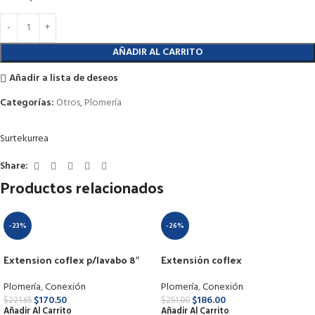
AÑADIR AL CARRITO
Añadir a lista de deseos
Categorías:
Otros
,
Plomería
Surtek
urrea
Share:
Productos relacionados
-23%
-26%
Extension coflex p/lavabo 8″
Extensión coflex
ph-205
p/refrigerador 8″ ph-209
Plomería
,
Conexión
Plomería
,
Conexión
$
170.50
$
186.00
$
221.65
$
251.00
Añadir Al Carrito
Añadir Al Carrito