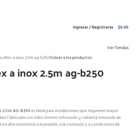
Envío gratis para pedidos arriba de
$1 499 MXN
Ingresar / Registrarse
$
0.00
Ver Tiendas
coflex a inox 2.5m ag-b250
Volver a los productos
x a inox 2.5m ag-b250
e 2.5 m AG-B250
es ideal para instalaciones que requieren mayor
ridad. Fabricada con tubo interior reforzado y cubierta trenzada de
za alta resistencia a la presión, a la corrosión y a condiciones de