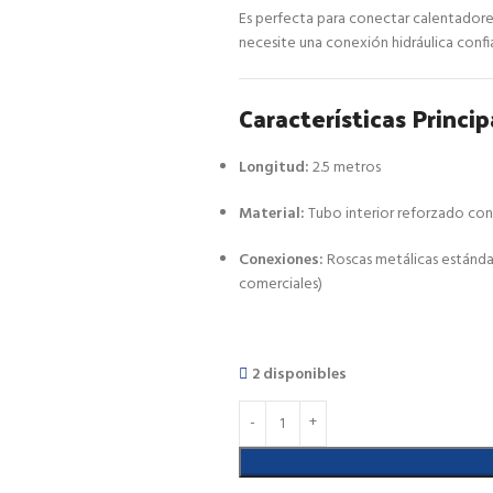
Es perfecta para conectar calentadores
necesite una conexión hidráulica confi
Características Princip
Longitud:
2.5 metros
Material:
Tubo interior reforzado co
Conexiones:
Roscas metálicas estánda
comerciales)
2 disponibles