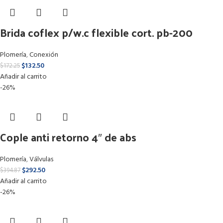
Brida coflex p/w.c flexible cort. pb-200
Plomería
,
Conexión
$
132.50
$
172.25
Añadir al carrito
-26%
Cople anti retorno 4″ de abs
Plomería
,
Válvulas
$
292.50
$
394.87
Añadir al carrito
-26%