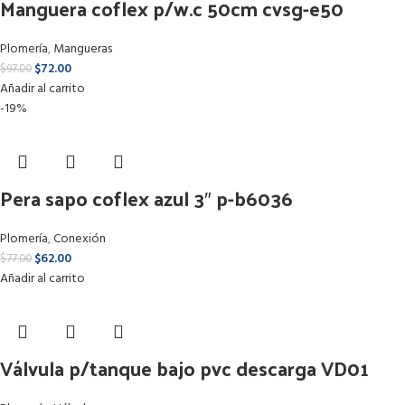
Manguera coflex p/w.c 50cm cvsg-e50
Plomería
,
Mangueras
$
72.00
$
97.00
Añadir al carrito
-19%
Pera sapo coflex azul 3″ p-b6036
Plomería
,
Conexión
$
62.00
$
77.00
Añadir al carrito
Válvula p/tanque bajo pvc descarga VD01