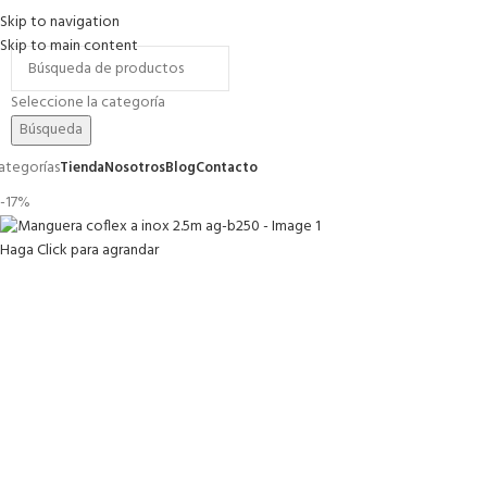
Skip to navigation
romociones
Contacto
FAQs
Skip to main content
Seleccione la categoría
Búsqueda
ategorías
Tienda
Nosotros
Blog
Contacto
-17%
Haga Click para agrandar