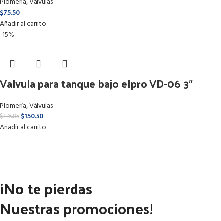
Plomería
,
Válvulas
$
75.50
Añadir al carrito
-15%
Valvula para tanque bajo elpro VD-06 3″
Plomería
,
Válvulas
$
150.50
$
176.85
Añadir al carrito
¡No te pierdas
Nuestras promociones!