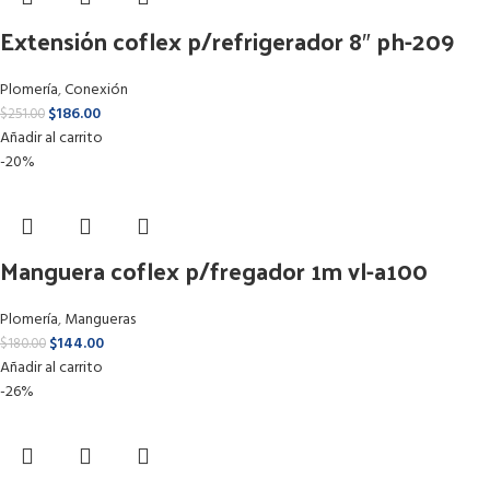
Extensión coflex p/refrigerador 8″ ph-209
Plomería
,
Conexión
$
186.00
$
251.00
Añadir al carrito
-20%
Manguera coflex p/fregador 1m vl-a100
Plomería
,
Mangueras
$
144.00
$
180.00
Añadir al carrito
-26%