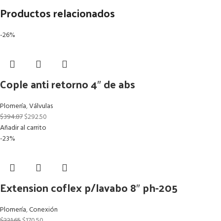
Productos relacionados
-26%
Cople anti retorno 4″ de abs
Plomería
,
Válvulas
$
394.87
$
292.50
Añadir al carrito
-23%
Extension coflex p/lavabo 8″ ph-205
Plomería
,
Conexión
$
221.65
$
170.50