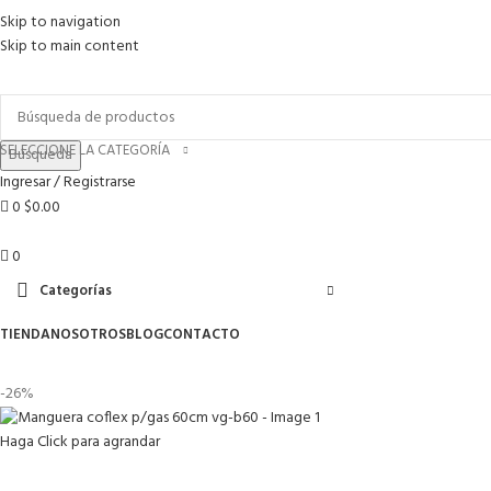
Skip to navigation
Skip to main content
Envío gratis para pedidos arriba de
$1 499 MXN
SELECCIONE LA CATEGORÍA
Búsqueda
Ingresar / Registrarse
0
$
0.00
0
Categorías
TIENDA
NOSOTROS
BLOG
CONTACTO
-26%
Haga Click para agrandar