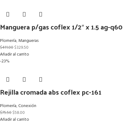
Manguera p/gas coflex 1/2″ x 1.5 ag-q60
Plomería
,
Mangueras
$
411.00
$
329.50
Añadir al carrito
-23%
Rejilla cromada abs coflex pc-161
Plomería
,
Conexión
$
75.50
$
58.00
Añadir al carrito