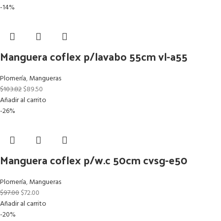
-14%
Manguera coflex p/lavabo 55cm vl-a55
Plomería
,
Mangueras
$
103.82
$
89.50
Añadir al carrito
-26%
Manguera coflex p/w.c 50cm cvsg-e50
Plomería
,
Mangueras
$
97.00
$
72.00
Añadir al carrito
-20%