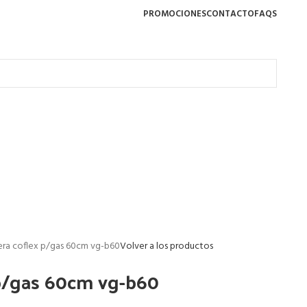
PROMOCIONES
CONTACTO
FAQS
ra coflex p/gas 60cm vg-b60
Volver a los productos
p/gas 60cm vg-b60