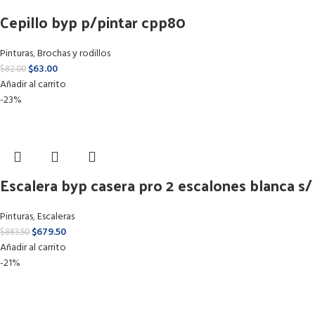
Cepillo byp p/pintar cpp80
Pinturas
,
Brochas y rodillos
$
63.00
$
82.00
Añadir al carrito
-23%
Escalera byp casera pro 2 escalones blanca s/
barandal eem2
Pinturas
,
Escaleras
$
679.50
$
883.50
Añadir al carrito
-21%