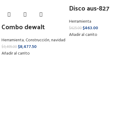
Disco aus-827
diamante 4″
Herramienta
p/construccion
Combo dewalt
$
463.00
$
625.00
dck287
Añadir al carrito
Herramienta
,
Construcción
,
navidad
$
8,477.50
$
9,495.00
Añadir al carrito