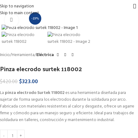
Skip to navigation
Skip to main content
-23%
Haga Click para agrandar
Inicio
Herramienta
Eléctrica
Pinza elecrodo surtek 118002
$
323.00
$
420.00
La
pinza electrodo Surtek 118002
es una herramienta diseñada para
sujetar de forma segura los electrodos durante la soldadura por arco.
Fabricada con materiales resistentes al calor y desgaste, ofrece un agarre
firme y cómodo para un manejo seguro y eficiente. Ideal para trabajos de
soldadura en talleres, construcción y mantenimiento industrial.