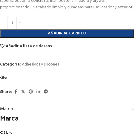
superficies como concreto, mampostería, madera y drywall,
proporcionando un acabado limpio y duradero para uso interior y exterior.
AÑADIR AL CARRITO
Añadir a lista de deseos
Categoría:
Adhesivos y silicones
Sika
Share:
Marca
Marca
Sika