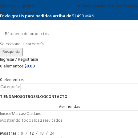
Skip to navigation
PROMOCIONES
CONTACTO
FAQS
Skip to main content
Envío gratis para pedidos arriba de
$1 499 MXN
Seleccione la categoría
Búsqueda
Ingresar / Registrarse
0
elementos
$
0.00
0
elementos
Categorías
TIENDA
NOSOTROS
BLOG
CONTACTO
Ver Tiendas
Inicio
Marcas
Oakland
Mostrando todos los 2 resultados
Mostrar
9
12
18
24