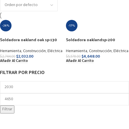
-26%
-17%
Soldadora oakland oak sp-130
Soldadora oaklandsp-200
110v
110v/220v
Herramienta
,
Construcción
,
Eléctrica
Herramienta
,
Construcción
,
Eléctrica
$
2,032.00
$
4,648.00
$
2,744.00
$
5,578.00
Añadir Al Carrito
Añadir Al Carrito
FILTRAR POR PRECIO
Filtrar