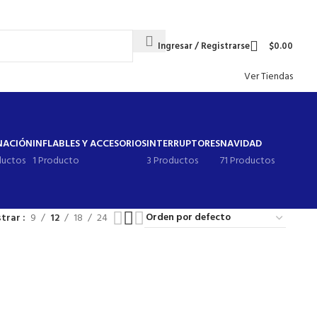
Envío gratis para pedidos arriba de
$1 499 MXN
Ingresar / Registrarse
$
0.00
Ver Tiendas
NACIÓN
INFLABLES Y ACCESORIOS
INTERRUPTORES
NAVIDAD
ductos
1 Producto
3 Productos
71 Productos
trar
9
12
18
24