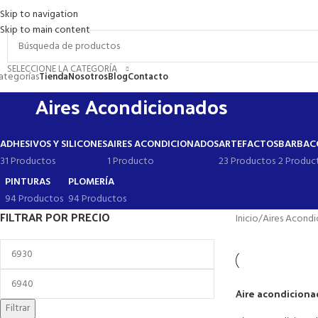
Skip to navigation
romociones
Contacto
FAQs
Skip to main content
SELECCIONE LA CATEGORÍA
ategorías
Tienda
Nosotros
Blog
Contacto
Aires Acondicionados
ADHESIVOS Y SILICONES
AIRES ACONDICIONADOS
ARTEFACTOS
BARBACO
31 Productos
1 Producto
23 Productos
2 Produc
PINTURAS
PLOMERÍA
94 Productos
94 Productos
FILTRAR POR PRECIO
Inicio
Aires Acond
Aire acondiciona
Filtrar