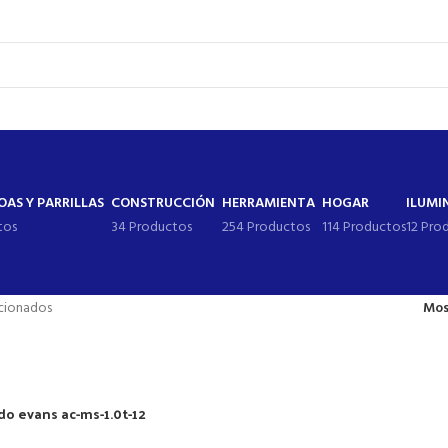
AS Y PARRILLAS
CONSTRUCCIÓN
HERRAMIENTA
HOGAR
ILUMI
tos
34 Productos
254 Productos
114 Productos
12 Pro
icionados
Mos
do evans ac-ms-1.0t-12