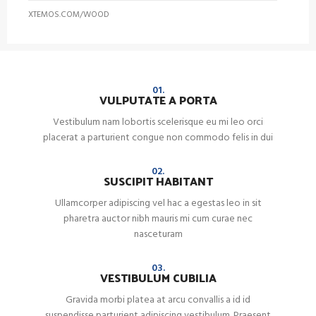
XTEMOS.COM/WOOD
01.
VULPUTATE A PORTA
Vestibulum nam lobortis scelerisque eu mi leo orci
placerat a parturient congue non commodo felis in dui
02.
SUSCIPIT HABITANT
Ullamcorper adipiscing vel hac a egestas leo in sit
pharetra auctor nibh mauris mi cum curae nec
nasceturam
03.
VESTIBULUM CUBILIA
Gravida morbi platea at arcu convallis a id id
suspendisse parturient adipiscing vestibulum. Praesent