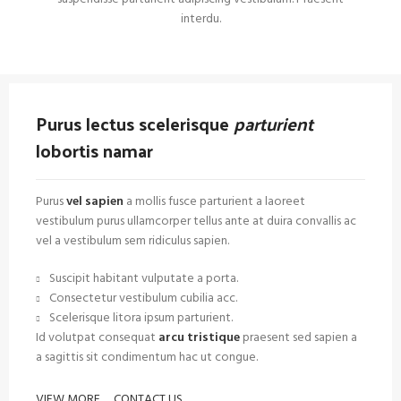
interdu.
Purus lectus scelerisque
parturient
lobortis namar
Purus
vel sapien
a mollis fusce parturient a laoreet
vestibulum purus ullamcorper tellus ante at duira convallis ac
vel a vestibulum sem ridiculus sapien.
Suscipit habitant vulputate a porta.
Consectetur vestibulum cubilia acc.
Scelerisque litora ipsum parturient.
Id volutpat consequat
arcu tristique
praesent sed sapien a
a sagittis sit condimentum hac ut congue.
VIEW MORE
CONTACT US