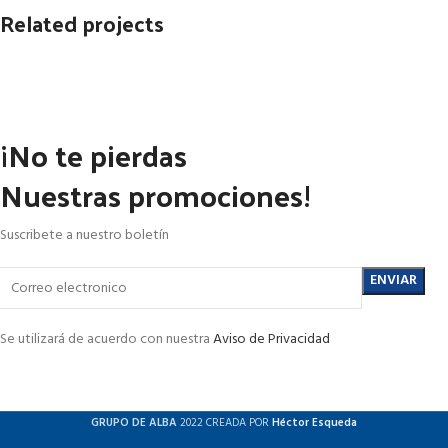
Related projects
Netus eu mollis hac dignis
Furniture
¡No te pierdas
Nuestras promociones!
Suscribete a nuestro boletín
Se utilizará de acuerdo con nuestra
Aviso de Privacidad
GRUPO DE ALBA
2022 CREADA POR
Héctor Esqueda