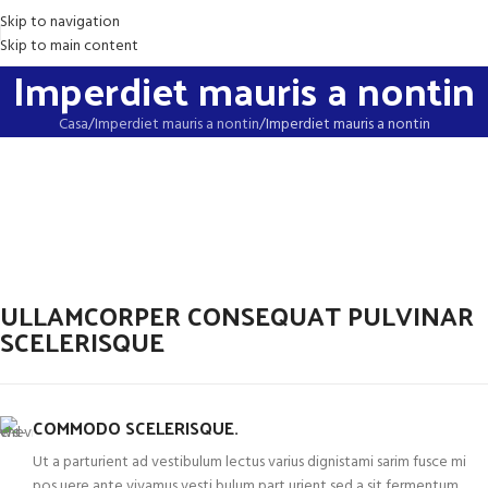
Skip to navigation
Skip to main content
Imperdiet mauris a nontin
Casa
Imperdiet mauris a nontin
Imperdiet mauris a nontin
ULLAMCORPER CONSEQUAT PULVINAR
SCELERISQUE
COMMODO SCELERISQUE.
Ut a parturient ad vestibulum lectus varius dignistami sarim fusce mi
pos uere ante vivamus vesti bulum part urient sed a sit fermentum