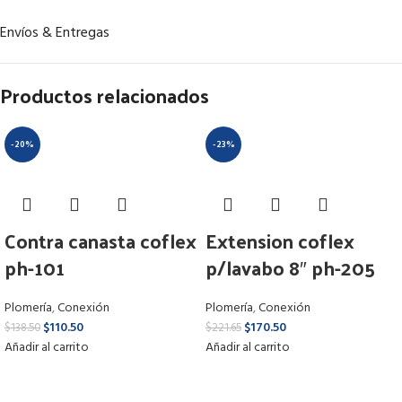
Envíos & Entregas
Productos relacionados
-20%
-23%
Contra canasta coflex
Extension coflex
ph-101
p/lavabo 8″ ph-205
Plomería
,
Conexión
Plomería
,
Conexión
$
110.50
$
170.50
$
138.50
$
221.65
Añadir al carrito
Añadir al carrito