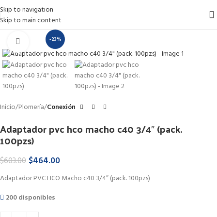
Skip to navigation
Skip to main content
-23%
Haga Click para agrandar
Inicio
Plomería
Conexión
Adaptador pvc hco macho c40 3/4″ (pack.
100pzs)
$
464.00
$
603.00
Adaptador PVC HCO Macho c40 3/4″ (pack. 100pzs)
200 disponibles