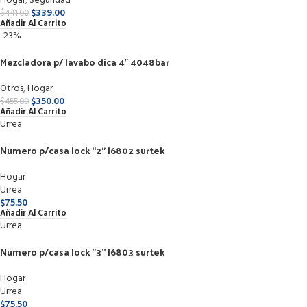
Hogar
,
Seguridad
$
339.00
$
441.00
Añadir Al Carrito
-23%
Mezcladora p/ lavabo dica 4″ 4048bar
Otros
,
Hogar
$
350.00
$
455.00
Añadir Al Carrito
Urrea
Numero p/casa lock “2” l6802 surtek
Hogar
Urrea
$
75.50
Añadir Al Carrito
Urrea
Numero p/casa lock “3” l6803 surtek
Hogar
Urrea
$
75.50