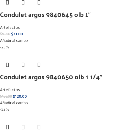
Condulet argos 9840645 olb 1″
Artefactos
$
71.00
$
93.50
Añadir al carrito
-23%
Condulet argos 9840650 olb 1 1/4″
Artefactos
$
120.00
$
156.00
Añadir al carrito
-23%