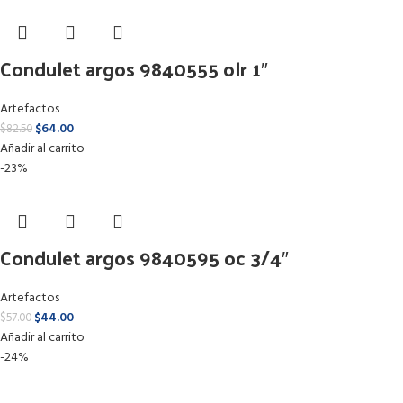
Condulet argos 9840555 olr 1″
Artefactos
$
64.00
$
82.50
Añadir al carrito
-23%
Condulet argos 9840595 oc 3/4″
Artefactos
$
44.00
$
57.00
Añadir al carrito
-24%