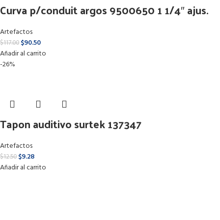
Curva p/conduit argos 9500650 1 1/4″ ajus.
Artefactos
$
90.50
$
117.00
Añadir al carrito
-26%
Tapon auditivo surtek 137347
Artefactos
$
9.28
$
12.50
Añadir al carrito