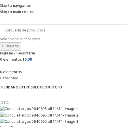
Skip to navigation
Skip to main content
Envío gratis para pedidos arriba de
$1 499 MXN
Seleccione la categoría
Búsqueda
Ingresar / Registrarse
0
elementos
$
0.00
0
elementos
Categorías
TIENDA
NOSOTROS
BLOG
CONTACTO
-23%