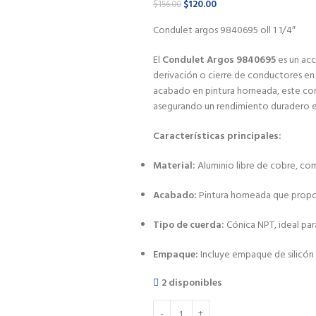
$
120.00
$
156.00
Condulet argos 9840695 oll 1 1/4″
El
Condulet Argos 9840695
es un acc
derivación o cierre de conductores en 
acabado en pintura horneada, este cond
asegurando un rendimiento duradero en 
Características principales:
Material:
Aluminio libre de cobre, com
Acabado:
Pintura horneada que propor
Tipo de cuerda:
Cónica NPT, ideal par
Empaque:
Incluye empaque de silicón 
2 disponibles