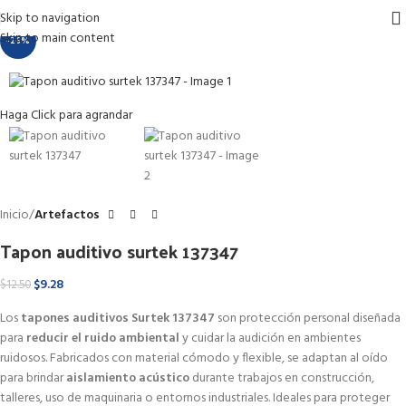
Skip to navigation
Skip to main content
-26%
Haga Click para agrandar
Inicio
Artefactos
Tapon auditivo surtek 137347
$
9.28
$
12.50
Los
tapones auditivos Surtek 137347
son protección personal diseñada
para
reducir el ruido ambiental
y cuidar la audición en ambientes
ruidosos. Fabricados con material cómodo y flexible, se adaptan al oído
para brindar
aislamiento acústico
durante trabajos en construcción,
talleres, uso de maquinaria o entornos industriales. Ideales para proteger