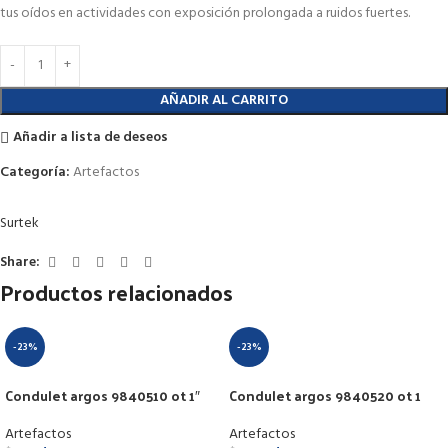
tus oídos en actividades con exposición prolongada a ruidos fuertes.
AÑADIR AL CARRITO
Añadir a lista de deseos
Categoría:
Artefactos
Surtek
Share:
Productos relacionados
-23%
-23%
Condulet argos 9840510 ot 1″
Condulet argos 9840520 ot 1
1/2″
Artefactos
Artefactos