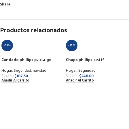
Share:
Productos relacionados
-23%
-23%
Candado phillips p7 114 gc
Chapa phillips 715i if
Hogar
,
Seguridad
,
navidad
Hogar
,
Seguridad
$
187.50
$
248.00
$
243.50
$
322.00
Añadir Al Carrito
Añadir Al Carrito