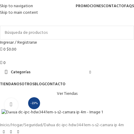
Skip to navigation
PROMOCIONES
CONTACTO
FAQS
Skip to main content
Envío gratis para pedidos arriba de
$1 499 MXN
Ingresar / Registrarse
0
$
0.00
0
Categorías
TIENDA
NOSOTROS
BLOG
CONTACTO
Ver Tiendas
-23%
Haga Click para agrandar
Inicio
Hogar
Seguridad
Dahua dc-ipc-hdw3441em-s-s2-camara ip 4m