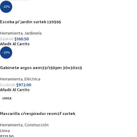
-23%
Escoba p/ jardin surtek 130595
Herramienta
,
Jardinería
$
160.50
$
208.00
Añadir Al Carrito
-23%
Gabinete argos aem33/150pm 30x30x15
Herramienta
,
Eléctrica
$
972.00
$
1,263.00
Añadir Al Carrito
URREA
Mascarilla c/respirador resm2f surtek
Herramienta
,
Construcción
Urrea
$
121.50