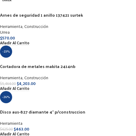
URREA
Arnes de seguridad 1 anillo 137421 surtek
Herramienta
,
Construcción
Urrea
$
570.00
Añadir Al Carrito
-23%
Cortadora de metales makita 2414nb
Herramienta
,
Construcción
$
4,203.00
$
5,464.00
Añadir Al Carrito
-26%
Disco aus-827 diamante 4″ p/construccion
Herramienta
$
463.00
$
625.00
Añadir Al Carrito