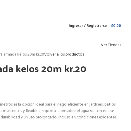
Envío gratis para pedidos arriba de
$1 499 MXN
Ingresar / Registrarse
$
0.00
Ver Tiendas
a armada kelos 20m kr.20
Volver a los productos
da kelos 20m kr.20
tros es la opción ideal para el riego eficiente en jardines, patios
 resistentes y flexibles, soporta la presión del agua sin torceduras
a durabilidad y un uso prolongado, incluso en condiciones exigentes.