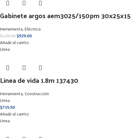
Gabinete argos aem3025/150pm 30x25x15
Herramienta
,
Eléctrica
$
929.00
$
1,207.00
Añadir al carrito
Urrea
Linea de vida 1.8m 137430
Herramienta
,
Construcción
Urrea
$
735.50
Añadir al carrito
Urrea