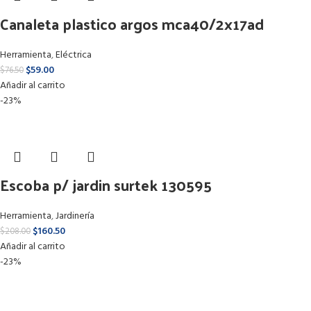
Canaleta plastico argos mca40/2x17ad
Herramienta
,
Eléctrica
$
59.00
$
76.50
Añadir al carrito
-23%
Escoba p/ jardin surtek 130595
Herramienta
,
Jardinería
$
160.50
$
208.00
Añadir al carrito
-23%