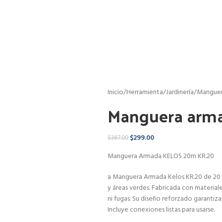
Inicio
Herramienta
Jardinería
Manguer
Manguera arma
$
299.00
$
387.00
Manguera Armada KELOS 20m KR.20
a Manguera Armada Kelos KR.20 de 20 me
y áreas verdes. Fabricada con materiales
ni fugas. Su diseño reforzado garantiz
Incluye conexiones listas para usarse.