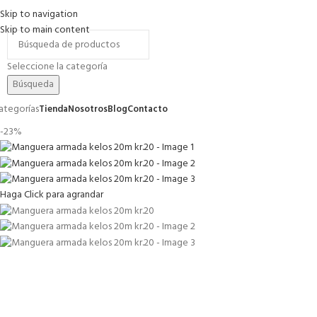
Skip to navigation
romociones
Contacto
FAQs
Skip to main content
Seleccione la categoría
Búsqueda
ategorías
Tienda
Nosotros
Blog
Contacto
-23%
Haga Click para agrandar