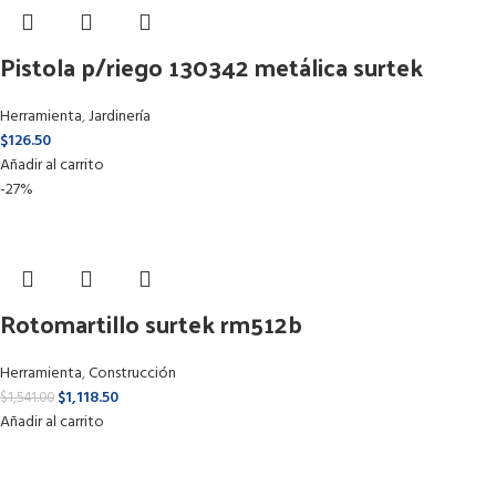
Pistola p/riego 130342 metálica surtek
Herramienta
,
Jardinería
$
126.50
Añadir al carrito
-27%
Rotomartillo surtek rm512b
Herramienta
,
Construcción
$
1,118.50
$
1,541.00
Añadir al carrito