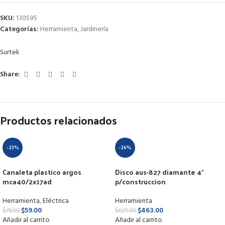
SKU:
130595
Categorías:
Herramienta
,
Jardinería
Surtek
Share:
Productos relacionados
-23%
-26%
Canaleta plastico argos
Disco aus-827 diamante 4″
mca40/2x17ad
p/construccion
Herramienta
,
Eléctrica
Herramienta
$
59.00
$
463.00
$
76.50
$
625.00
Añadir al carrito
Añadir al carrito