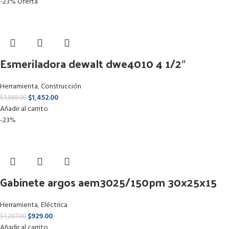
-23%
Oferta
Esmeriladora dewalt dwe4010 4 1/2″
Herramienta
,
Construcción
$
1,452.00
$
1,888.00
Añadir al carrito
-23%
Gabinete argos aem3025/150pm 30x25x15
Herramienta
,
Eléctrica
$
929.00
$
1,207.00
Añadir al carrito