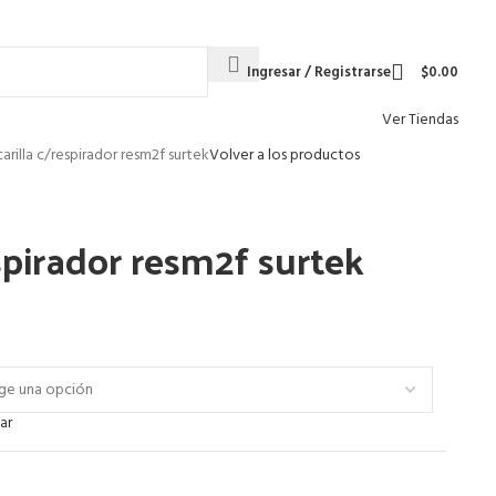
Envío gratis para pedidos arriba de
$1 499 MXN
Ingresar / Registrarse
$
0.00
Ver Tiendas
arilla c/respirador resm2f surtek
Volver a los productos
spirador resm2f surtek
ar