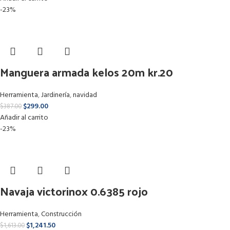
-23%
Manguera armada kelos 20m kr.20
Herramienta
,
Jardinería
,
navidad
$
299.00
$
387.00
Añadir al carrito
-23%
Navaja victorinox 0.6385 rojo
Herramienta
,
Construcción
$
1,241.50
$
1,613.00