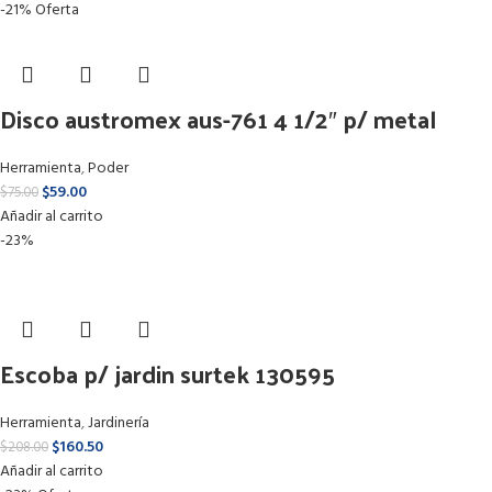
-21%
Oferta
Disco austromex aus-761 4 1/2″ p/ metal
Herramienta
,
Poder
$
59.00
$
75.00
Añadir al carrito
-23%
Escoba p/ jardin surtek 130595
Herramienta
,
Jardinería
$
160.50
$
208.00
Añadir al carrito