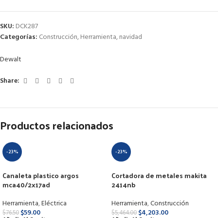
SKU:
DCK287
Categorías:
Construcción
,
Herramienta
,
navidad
Dewalt
Share:
Productos relacionados
-23%
-23%
Canaleta plastico argos
Cortadora de metales makita
mca40/2x17ad
2414nb
Herramienta
,
Eléctrica
Herramienta
,
Construcción
$
59.00
$
4,203.00
$
76.50
$
5,464.00