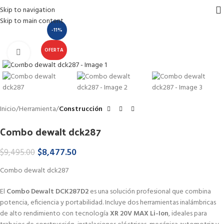
Skip to navigation
Skip to main content
-11%
OFERTA
Haga Click para agrandar
Inicio
Herramienta
Construcción
Combo dewalt dck287
$
8,477.50
$
9,495.00
Combo dewalt dck287
El
Combo Dewalt DCK287D2
es una solución profesional que combina
potencia, eficiencia y portabilidad. Incluye dos herramientas inalámbricas
de alto rendimiento con tecnología
XR 20V MAX Li-Ion
, ideales para