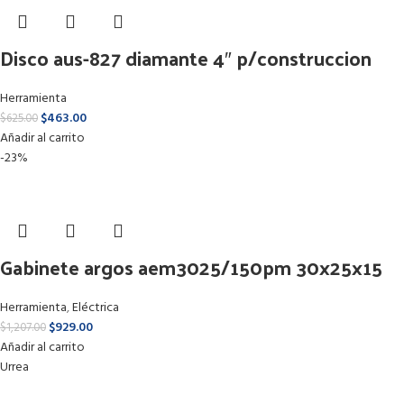
Disco aus-827 diamante 4″ p/construccion
Herramienta
$
463.00
$
625.00
Añadir al carrito
-23%
Gabinete argos aem3025/150pm 30x25x15
Herramienta
,
Eléctrica
$
929.00
$
1,207.00
Añadir al carrito
Urrea