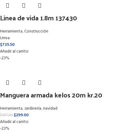
Linea de vida 1.8m 137430
Herramienta
,
Construcción
Urrea
$
735.50
Añadir al carrito
-23%
Manguera armada kelos 20m kr.20
Herramienta
,
Jardinería
,
navidad
$
299.00
$
387.00
Añadir al carrito
-23%