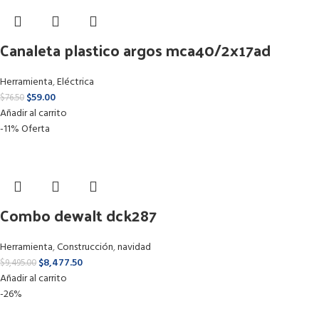
Canaleta plastico argos mca40/2x17ad
Herramienta
,
Eléctrica
$
59.00
$
76.50
Añadir al carrito
-11%
Oferta
Combo dewalt dck287
Herramienta
,
Construcción
,
navidad
$
8,477.50
$
9,495.00
Añadir al carrito
-26%