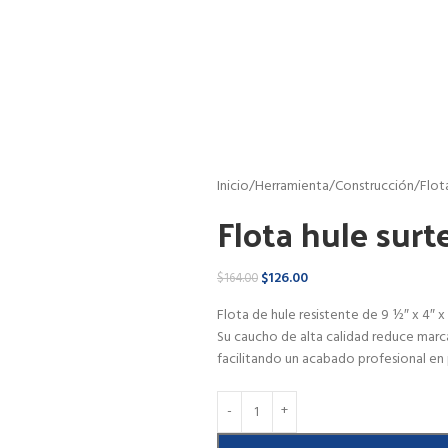
Inicio
Herramienta
Construcción
Flot
Flota hule surt
$
126.00
$
164.00
Flota de hule resistente de 9 ½″ x 4″ x 
Su caucho de alta calidad reduce marca
facilitando un acabado profesional en p