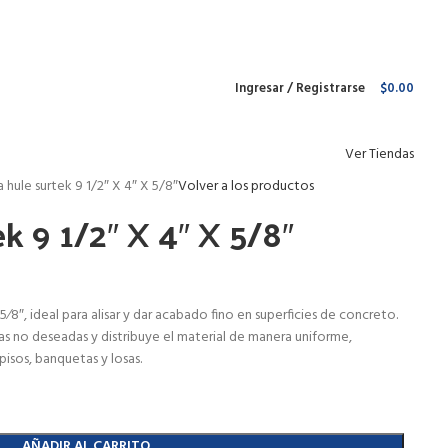
Envío gratis para pedidos arriba de
$1 499 MXN
Ingresar / Registrarse
$
0.00
Ver Tiendas
a hule surtek 9 1/2″ X 4″ X 5/8″
Volver a los productos
ek 9 1/2″ X 4″ X 5/8″
5⁄8″, ideal para alisar y dar acabado fino en superficies de concreto.
s no deseadas y distribuye el material de manera uniforme,
isos, banquetas y losas.
AÑADIR AL CARRITO