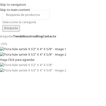
Skip to navigation
romociones
Contacto
FAQs
Skip to main content
Seleccione la categoría
Búsqueda
ategorías
Tienda
Nosotros
Blog
Contacto
-23%
Haga Click para agrandar