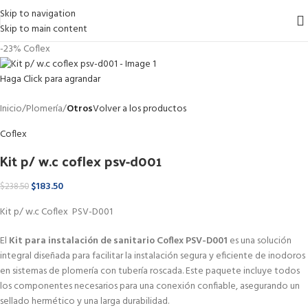
Skip to navigation
Skip to main content
-23%
Coflex
Haga Click para agrandar
Inicio
Plomería
Otros
Volver a los productos
Coflex
Kit p/ w.c coflex psv-d001
$
183.50
$
238.50
Kit p/ w.c Coflex PSV-D001
El
Kit para instalación de sanitario Coflex PSV-D001
es una solución
integral diseñada para facilitar la instalación segura y eficiente de inodoros
en sistemas de plomería con tubería roscada.
Este paquete incluye todos
los componentes necesarios para una conexión confiable, asegurando un
sellado hermético y una larga durabilidad.