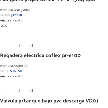
Plomería
,
Mangueras
$
329.50
$
411.00
Añadir al carrito
-23%
Regadera electrica coflex pr-e100
Plomería
,
Conexión
$
365.50
$
475.15
Añadir al carrito
Válvula p/tanque bajo pvc descarga VD01