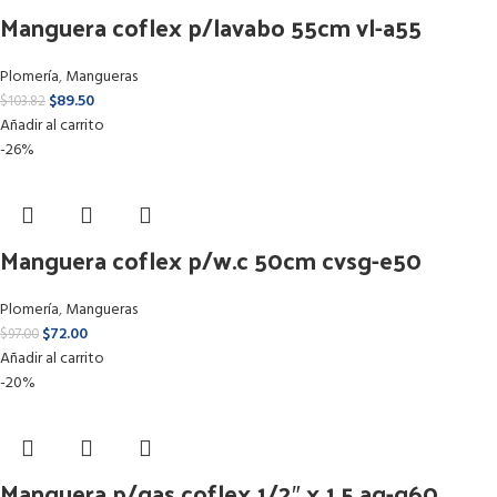
Manguera coflex p/lavabo 55cm vl-a55
Plomería
,
Mangueras
$
89.50
$
103.82
Añadir al carrito
-26%
Manguera coflex p/w.c 50cm cvsg-e50
Plomería
,
Mangueras
$
72.00
$
97.00
Añadir al carrito
-20%
Manguera p/gas coflex 1/2″ x 1.5 ag-q60