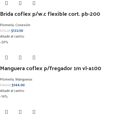
Brida coflex p/w.c flexible cort. pb-200
Plomería
,
Conexión
$
132.50
$
172.25
Añadir al carrito
-20%
Manguera coflex p/fregador 1m vl-a100
Plomería
,
Mangueras
$
144.00
$
180.00
Añadir al carrito
-14%