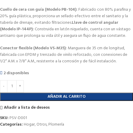
Cuello de cera con guía (Modelo PB-104):
Fabricado con 80% parafina y
20% guía plástica, proporciona un sellado efectivo entre el sanitario y la
tubería de drenaje, evitando filtraciones.
Llave de control angular
(Modelo IP-144P):
Construida en latón niquelado, cuenta con un vástago
antisarro que prolonga su vida útil y asegura un flujo de agua constante.
Conector flexible (Modelo VS-M35):
Manguera de 35 cm de longitud,
fabricada con EPDM y trenzado de vinilo reforzado, con conexiones de
1/2″ A.M. x 7/8″ A.M., resistente a la corrosión y de fácil instalación.
2 disponibles
AÑADIR AL CARRITO
Añadir a lista de deseos
SKU:
PSV-D001
Categorías:
Hogar
,
Otros
,
Plomería