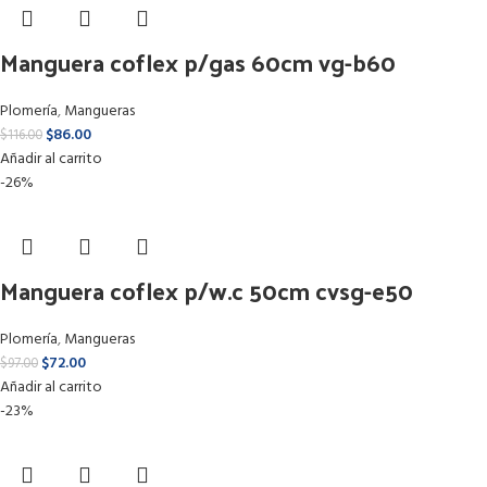
Manguera coflex p/gas 60cm vg-b60
Plomería
,
Mangueras
$
86.00
$
116.00
Añadir al carrito
-26%
Manguera coflex p/w.c 50cm cvsg-e50
Plomería
,
Mangueras
$
72.00
$
97.00
Añadir al carrito
-23%