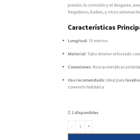
presión, la corrosión y el desgaste, a
fregaderos, boilers, y otros sistemas hi
Características Princip
Longitud:
1.5 metros
Material:
Tubo interior reforzado co
Conexiones:
Roscas metálicas estánda
Uso recomendado:
Ideal para
lavabos
conexión hidráulica
2 disponibles