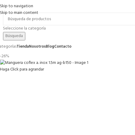
Skip to navigation
romociones
Contacto
FAQs
Skip to main content
Seleccione la categoría
Búsqueda
ategorías
Tienda
Nosotros
Blog
Contacto
-26%
Haga Click para agrandar