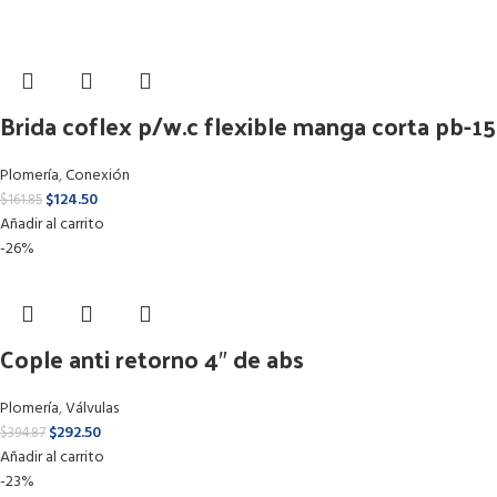
Brida coflex p/w.c flexible manga corta pb-1
Plomería
,
Conexión
$
124.50
$
161.85
Añadir al carrito
-26%
Cople anti retorno 4″ de abs
Plomería
,
Válvulas
$
292.50
$
394.87
Añadir al carrito
-23%