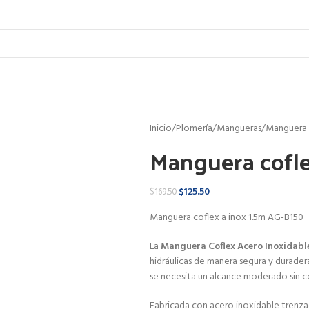
Inicio
Plomería
Mangueras
Manguera c
Manguera cofle
$
125.50
$
169.50
Manguera coflex a inox 1.5m AG-B150
La
Manguera Coflex Acero Inoxidabl
hidráulicas de manera segura y durader
se necesita un alcance moderado sin com
Fabricada con acero inoxidable trenzad