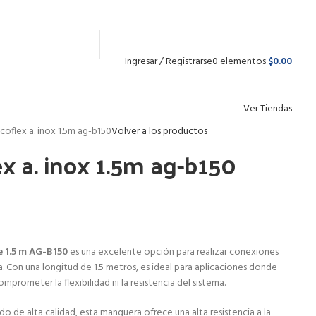
Envío gratis para pedidos arriba de
$1 499 MXN
Ingresar / Registrarse
0
elementos
$
0.00
Ver Tiendas
oflex a. inox 1.5m ag-b150
Volver a los productos
x a. inox 1.5m ag-b150
e 1.5 m AG-B150
es una excelente opción para realizar conexiones
a. Con una longitud de 1.5 metros, es ideal para aplicaciones donde
prometer la flexibilidad ni la resistencia del sistema.
o de alta calidad, esta manguera ofrece una alta resistencia a la