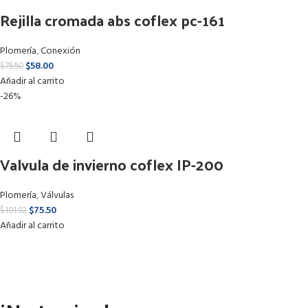
Rejilla cromada abs coflex pc-161
Plomería
,
Conexión
$
58.00
$
75.50
Añadir al carrito
-26%
Valvula de invierno coflex IP-200
Plomería
,
Válvulas
$
75.50
$
101.92
Añadir al carrito