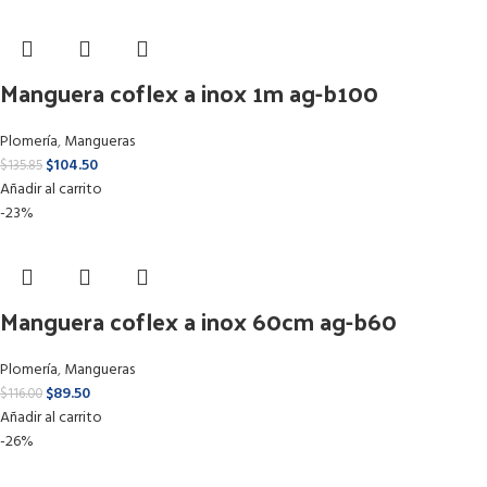
Manguera coflex a inox 1m ag-b100
Plomería
,
Mangueras
$
104.50
$
135.85
Añadir al carrito
-23%
Manguera coflex a inox 60cm ag-b60
Plomería
,
Mangueras
$
89.50
$
116.00
Añadir al carrito
-26%