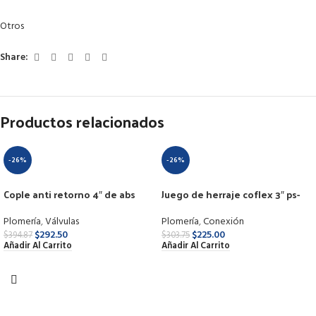
Otros
Share:
Productos relacionados
-26%
-26%
Cople anti retorno 4″ de abs
Juego de herraje coflex 3″ ps-
a006
Plomería
,
Válvulas
Plomería
,
Conexión
$
292.50
$
225.00
$
394.87
$
303.75
Añadir Al Carrito
Añadir Al Carrito