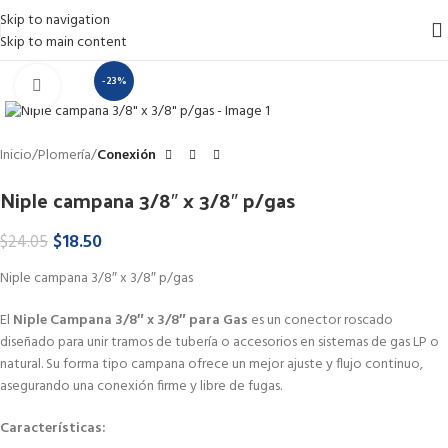
Skip to navigation
Skip to main content
-23%
Haga Click para agrandar
Inicio
Plomería
Conexión
Niple campana 3/8″ x 3/8″ p/gas
$
18.50
$
24.05
Niple campana 3/8″ x 3/8″ p/gas
El
Niple Campana 3/8″ x 3/8″ para Gas
es un conector roscado
diseñado para unir tramos de tubería o accesorios en sistemas de gas LP o
natural. Su forma tipo campana ofrece un mejor ajuste y flujo continuo,
asegurando una conexión firme y libre de fugas.
Características: