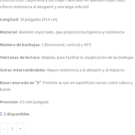
construcción, carpintería y bricolaje.
Fabricado en aluminio inyectado,
ofrece resistencia al desgaste y una larga vida útil.
Longitud
:
36 pulgadas (91.4 cm)
Material
:
Aluminio inyectado, que proporciona ligereza y resistencia
Número de burbujas
:
3 (horizontal, vertical y 45°)
Ventanas de lectura
:
Amplias, para facilitar la visualización de las burbujas
Gotas intercambiables
:
Mayor resistencia a la abrasión y al impacto
Base ranurada en “V”
:
Permite su uso en superficies curvas como tubos y
barras
Precisión
:
0.5 mm/pulgada
2 disponibles