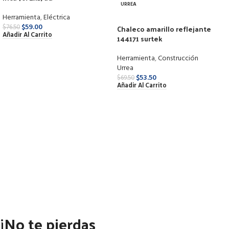
URREA
Herramienta
,
Eléctrica
$
59.00
$
76.50
Chaleco amarillo reflejante
Añadir Al Carrito
144171 surtek
Herramienta
,
Construcción
Urrea
$
53.50
$
69.50
Añadir Al Carrito
¡No te pierdas