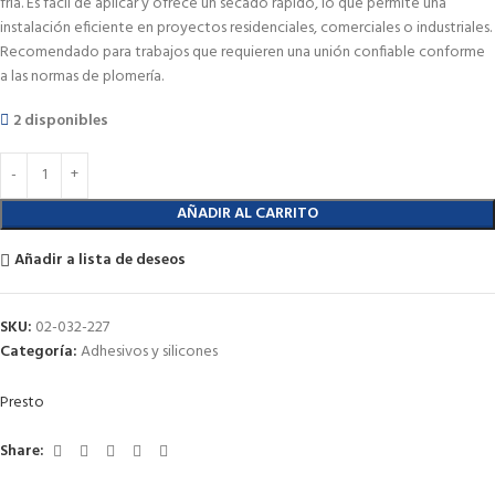
fría. Es fácil de aplicar y ofrece un secado rápido, lo que permite una
instalación eficiente en proyectos residenciales, comerciales o industriales.
Recomendado para trabajos que requieren una unión confiable conforme
a las normas de plomería.
2 disponibles
AÑADIR AL CARRITO
Añadir a lista de deseos
SKU:
02-032-227
Categoría:
Adhesivos y silicones
Presto
Share: