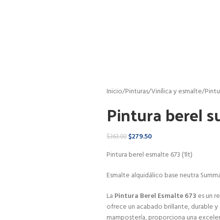
Inicio
Pinturas
Vinílica y esmalte
Pintu
Pintura berel 
$
279.50
$
363.00
Pintura berel esmalte 673 (1lt)
Esmalte alquidálico base neutra Summa 
La
Pintura Berel Esmalte 673
es un re
ofrece un acabado brillante, durable y 
mampostería, proporciona una excelent