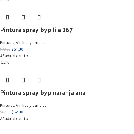
Pintura spray byp lila 167
Pinturas
,
Vinílica y esmalte
$
61.00
$
79.00
Añadir al carrito
-22%
Pintura spray byp naranja ana
Pinturas
,
Vinílica y esmalte
$
52.00
$
67.00
Añadir al carrito