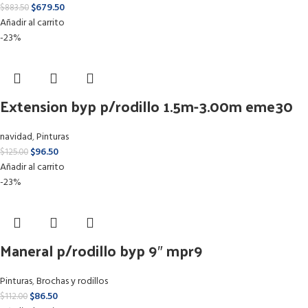
$
679.50
$
883.50
Añadir al carrito
-23%
Extension byp p/rodillo 1.5m-3.00m eme30
navidad
,
Pinturas
$
96.50
$
125.00
Añadir al carrito
-23%
Maneral p/rodillo byp 9″ mpr9
Pinturas
,
Brochas y rodillos
$
86.50
$
112.00