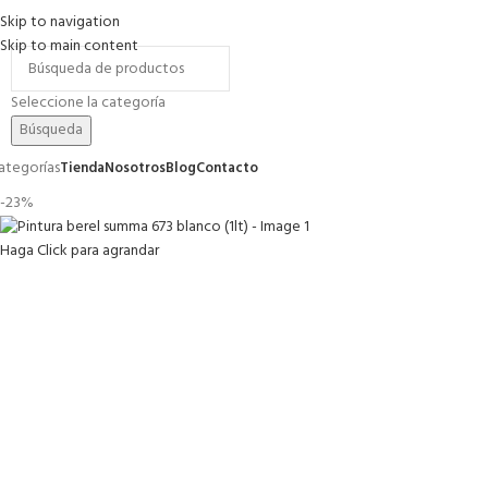
Skip to navigation
romociones
Contacto
FAQs
Skip to main content
Seleccione la categoría
Búsqueda
ategorías
Tienda
Nosotros
Blog
Contacto
-23%
Haga Click para agrandar