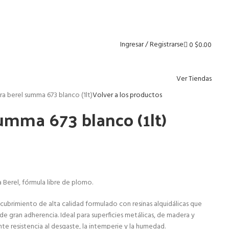
Envío gratis para pedidos arriba de
$1 499 MXN
Ingresar / Registrarse
0
$
0.00
Ver Tiendas
ra berel summa 673 blanco (1lt)
Volver a los productos
summa 673 blanco (1lt)
Berel, fórmula libre de plomo.
cubrimiento de alta calidad formulado con resinas alquidálicas que
de gran adherencia. Ideal para superficies metálicas, de madera y
e resistencia al desgaste, la intemperie y la humedad.