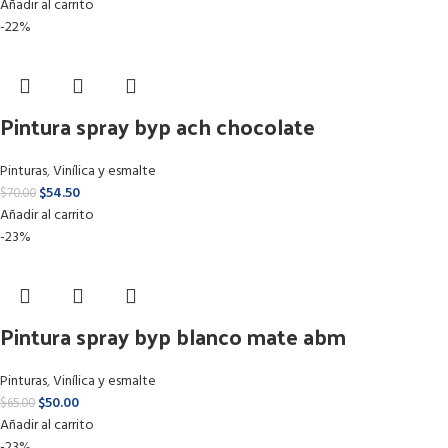
Añadir al carrito
-22%
Pintura spray byp ach chocolate
Pinturas
,
Vinílica y esmalte
$
54.50
$
70.00
Añadir al carrito
-23%
Pintura spray byp blanco mate abm
Pinturas
,
Vinílica y esmalte
$
50.00
$
65.00
Añadir al carrito
-23%