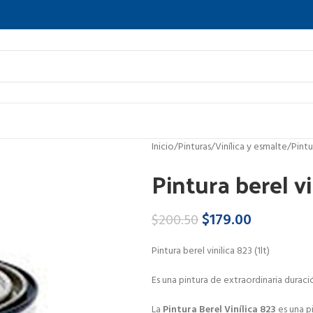
Inicio
Pinturas
Vinílica y esmalte
Pintu
Pintura berel vi
$
179.00
$
200.50
Pintura berel vinilica 823 (1lt)
Es una pintura de extraordinaria durac
La
Pintura Berel Vinílica 823
es una p