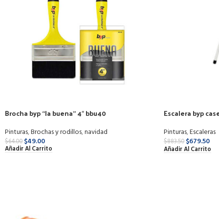
Brocha byp “la buena” 4″ bbu40
Escalera byp cas
barandal eem2
Pinturas
,
Brochas y rodillos
,
navidad
Pinturas
,
Escaleras
$
49.00
$
679.50
$
64.00
$
883.50
Añadir Al Carrito
Añadir Al Carrito