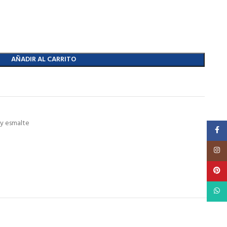
AÑADIR AL CARRITO
a y esmalte
Faceb
Insta
Pinte
What