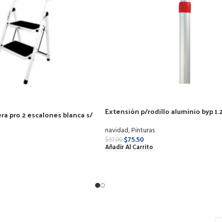
Extensión p/rodillo aluminio byp 1
era pro 2 escalones blanca s/
2.40m eme24
navidad
,
Pinturas
$
75.50
$
97.00
Añadir Al Carrito