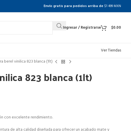
Envío gratis para pedidos arriba de
$1 499 MXN
Ingresar / Registrarse
$
0.00
Ver Tiendas
ra berel vinilica 823 blanca (1lt)
nilica 823 blanca (1lt)
ión con excelente rendimiento.
intura de alta calidad diseñada para ofrecer un acabado mate y