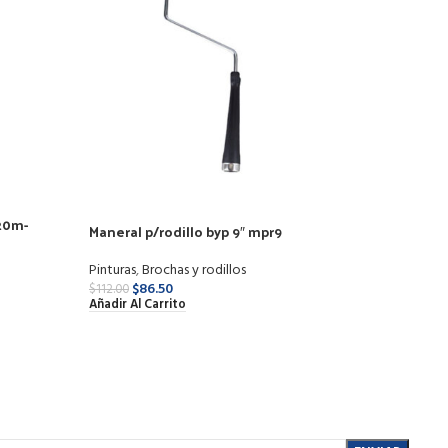
.20m-
Maneral p/rodillo byp 9″ mpr9
Pinturas
,
Brochas y rodillos
Pintu
$
86.50
$
112.00
Añadir Al Carrito
Pintu
$
61.50
Añadi