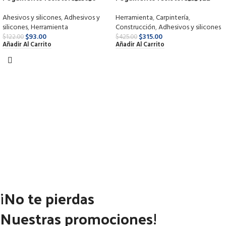
5000 1/8 ltr.
5000 1 lts.
Ahesivos y silicones
,
Adhesivos y
Herramienta
,
Carpintería
,
silicones
,
Herramienta
Construcción
,
Adhesivos y silicones
$
93.00
$
315.00
$
122.00
$
425.00
Añadir Al Carrito
Añadir Al Carrito
¡No te pierdas
Nuestras promociones!