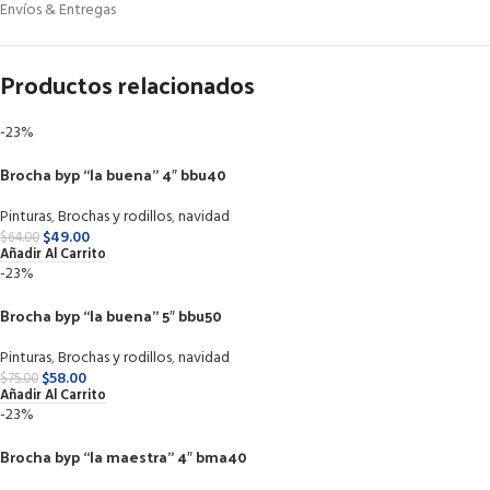
Envíos & Entregas
Productos relacionados
-23%
Brocha byp “la buena” 4″ bbu40
Pinturas
,
Brochas y rodillos
,
navidad
$
49.00
$
64.00
Añadir Al Carrito
-23%
Brocha byp “la buena” 5″ bbu50
Pinturas
,
Brochas y rodillos
,
navidad
$
58.00
$
75.00
Añadir Al Carrito
-23%
Brocha byp “la maestra” 4″ bma40