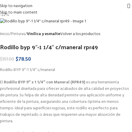
Skip to navigation
Skip to main content
-22%
Inicio
Pinturas
Vinílica y esmalte
Volver a los productos
Rodillo byp 9″-1 1/4″ c/maneral rpr49
$
78.50
$
101.00
Rodillo BYP 9″-1 1/4″ c/maneral
El
Rodillo BYP 9″ x 1 1/4″ con Maneral (RPR49)
es una herramienta
profesional diseñada para ofrecer acabados de alta calidad en proyectos
de pintura.
Su felpa de alta densidad permite una aplicación uniforme y
eficiente de la pintura, asegurando una cobertura óptima en menos
tiempo.
Ideal para superficies rugosas, este rodillo es perfecto para
trabajos de repintado o áreas que requieren una mayor absorción de
pintura.