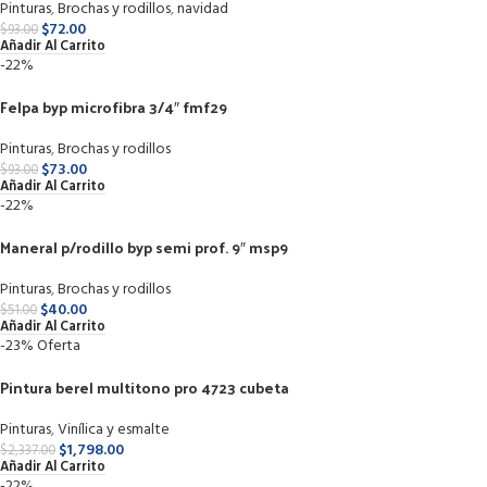
Pinturas
,
Brochas y rodillos
,
navidad
$
72.00
$
93.00
Añadir Al Carrito
-22%
Felpa byp microfibra 3/4″ fmf29
Pinturas
,
Brochas y rodillos
$
73.00
$
93.00
Añadir Al Carrito
-22%
Maneral p/rodillo byp semi prof. 9″ msp9
Pinturas
,
Brochas y rodillos
$
40.00
$
51.00
Añadir Al Carrito
-23%
Oferta
Pintura berel multitono pro 4723 cubeta
Pinturas
,
Vinílica y esmalte
$
1,798.00
$
2,337.00
Añadir Al Carrito
-22%