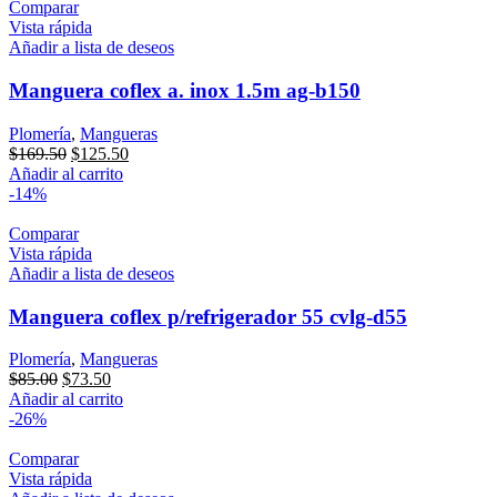
Comparar
Vista rápida
Añadir a lista de deseos
Manguera coflex a. inox 1.5m ag-b150
Plomería
,
Mangueras
Original
Current
$
169.50
$
125.50
price
price
Añadir al carrito
was:
is:
-14%
$169.50.
$125.50.
Comparar
Vista rápida
Añadir a lista de deseos
Manguera coflex p/refrigerador 55 cvlg-d55
Plomería
,
Mangueras
Original
Current
$
85.00
$
73.50
price
price
Añadir al carrito
was:
is:
-26%
$85.00.
$73.50.
Comparar
Vista rápida