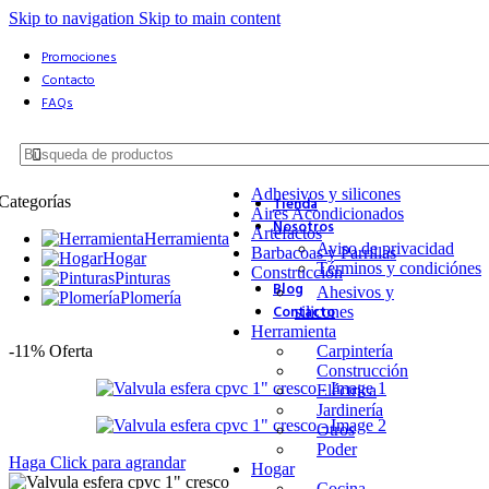
Skip to navigation
Skip to main content
Promociones
Contacto
FAQs
Adhesivos y silicones
Categorías
Tienda
Aires Acondicionados
Nosotros
Artefactos
Herramienta
Aviso de privacidad
Barbacoas y Parrillas
Hogar
Términos y condiciónes
Construcción
Pinturas
Blog
Ahesivos y
Plomería
Contacto
silicones
Herramienta
Carpintería
-11%
Oferta
Construcción
Eléctrica
Jardinería
Otros
Poder
Haga Click para agrandar
Hogar
Cocina