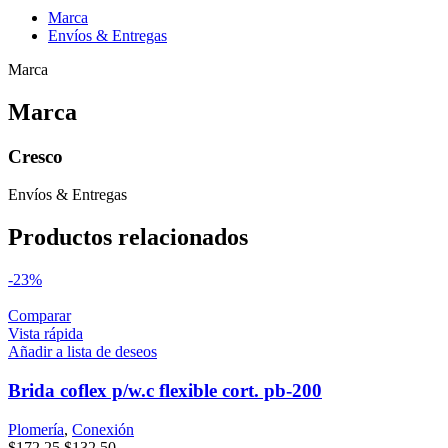
Marca
Envíos & Entregas
Marca
Marca
Cresco
Envíos & Entregas
Productos relacionados
-23%
Comparar
Vista rápida
Añadir a lista de deseos
Brida coflex p/w.c flexible cort. pb-200
Plomería
,
Conexión
Original
Current
$
172.25
$
132.50