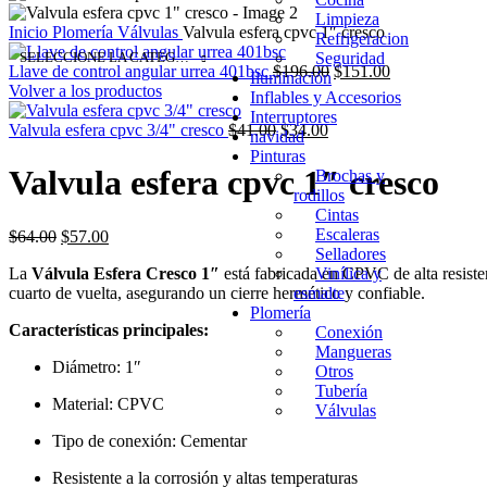
Limpieza
Inicio
Plomería
Válvulas
Valvula esfera cpvc 1″ cresco
Refrigeracion
Seguridad
SELECCIONE LA CATEGORÍA
Original
Current
Llave de control angular urrea 401bsc
$
196.00
$
151.00
Iluminación
price
price
Volver a los productos
Inflables y Accesorios
was:
is:
Interruptores
Original
Current
$196.00.
$151.00.
Valvula esfera cpvc 3/4" cresco
$
41.00
$
34.00
navidad
price
price
Pinturas
was:
is:
Valvula esfera cpvc 1″ cresco
Brochas y
$41.00.
$34.00.
rodillos
Cintas
Escaleras
Original
Current
$
64.00
$
57.00
Selladores
price
price
Vinílica y
La
Válvula Esfera Cresco 1″
está fabricada en CPVC de alta resisten
was:
is:
esmalte
cuarto de vuelta, asegurando un cierre hermético y confiable.
$64.00.
$57.00.
Plomería
Características principales:
Conexión
Mangueras
Diámetro: 1″
Otros
Tubería
Material: CPVC
Válvulas
Tipo de conexión: Cementar
Resistente a la corrosión y altas temperaturas