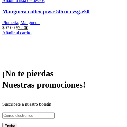
Añadir a lista de deseos
Manguera coflex p/w.c 50cm cvsg-e50
Plomería
,
Mangueras
Original
Current
$
97.00
$
72.00
price
price
Añadir al carrito
was:
is:
$97.00.
$72.00.
¡No te pierdas
Nuestras promociones!
Suscribete a nuestro boletín