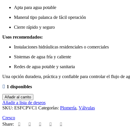
Apta para agua potable
Maneral tipo palanca de fácil operación
Cierre rápido y seguro
Usos recomendados:
Instalaciones hidráulicas residenciales o comerciales
Sistemas de agua fría y caliente
Redes de agua potable y sanitaria
Una opción duradera, práctica y confiable para controlar el flujo de ag
1 disponibles
Valvula
Añadir al carrito
esfera
Añadir a lista de deseos
cpvc
SKU:
ESFCPVC1
Categorías:
Plomería
,
Válvulas
1"
cresco
Cresco
cantidad
Share: