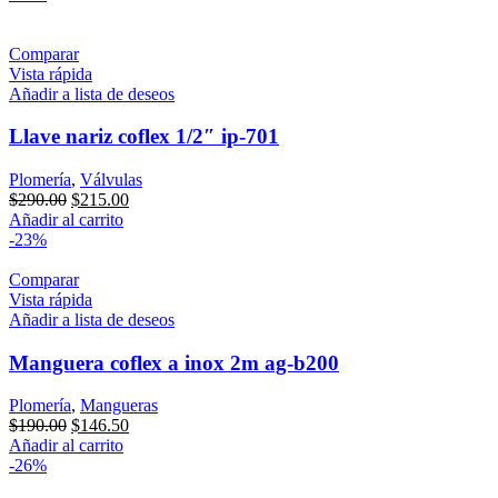
$161.85.
$124.50.
Comparar
Vista rápida
Añadir a lista de deseos
Llave nariz coflex 1/2″ ip-701
Plomería
,
Válvulas
Original
Current
$
290.00
$
215.00
price
price
Añadir al carrito
was:
is:
-23%
$290.00.
$215.00.
Comparar
Vista rápida
Añadir a lista de deseos
Manguera coflex a inox 2m ag-b200
Plomería
,
Mangueras
Original
Current
$
190.00
$
146.50
price
price
Añadir al carrito
was:
is:
-26%
$190.00.
$146.50.