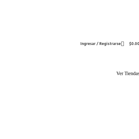
Envío gratis para pedidos arriba de
$1 499 MX
Ingresar / Registrarse
$
0.0
Ver Tienda