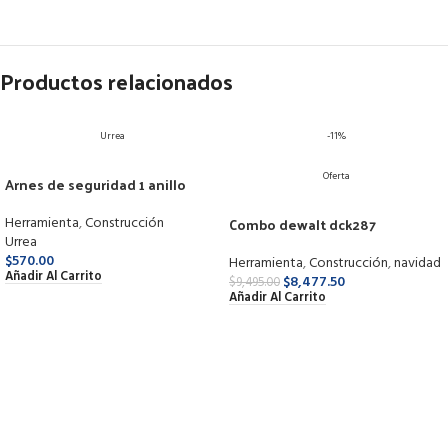
Productos relacionados
Urrea
-11%
Oferta
Arnes de seguridad 1 anillo
137421 surtek
Combo dewalt dck287
Herramienta
,
Construcción
Urrea
$
570.00
Herramienta
,
Construcción
,
navidad
Añadir Al Carrito
$
8,477.50
$
9,495.00
Añadir Al Carrito