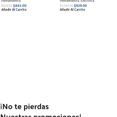
Herramienta
Herramienta
,
Eléctrica
$
463.00
$
929.00
$
625.00
$
1,207.00
Añadir Al Carrito
Añadir Al Carrito
¡No te pierdas
Nuestras promociones!