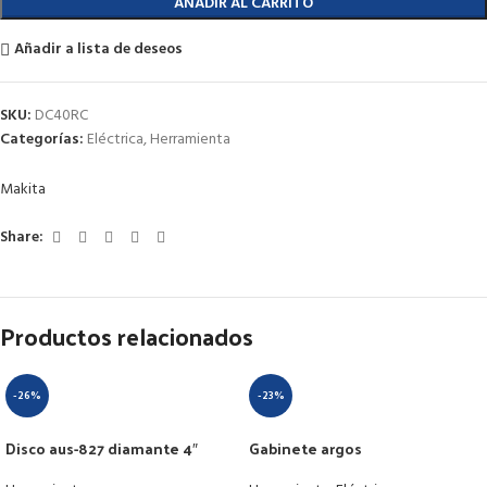
AÑADIR AL CARRITO
Añadir a lista de deseos
SKU:
DC40RC
Categorías:
Eléctrica
,
Herramienta
Makita
Share:
Productos relacionados
-26%
-23%
Disco aus-827 diamante 4″
Gabinete argos
p/construccion
aem3025/150pm 30x25x15