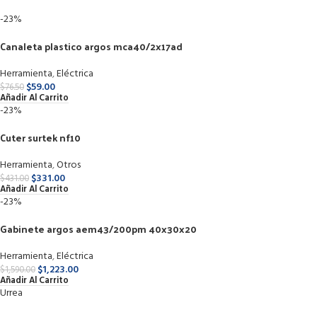
-23%
Canaleta plastico argos mca40/2x17ad
Herramienta
,
Eléctrica
$
59.00
$
76.50
Añadir Al Carrito
-23%
Cuter surtek nf10
Herramienta
,
Otros
$
331.00
$
431.00
Añadir Al Carrito
-23%
Gabinete argos aem43/200pm 40x30x20
Herramienta
,
Eléctrica
$
1,223.00
$
1,590.00
Añadir Al Carrito
Urrea