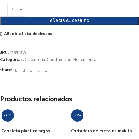
AÑADIR AL CARRITO
Añadir a lista de deseos
SKU:
1595LSW
Categorías:
Carpintería
,
Construcción
,
Herramienta
Share:
Productos relacionados
-23%
-23%
Canaleta plastico argos
Cortadora de metales makita
mca40/2x17ad
2414nb