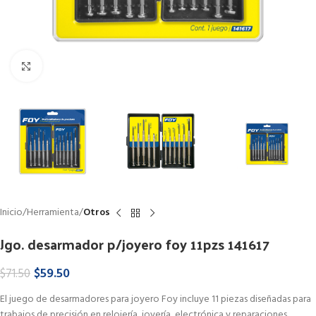
Haga Click para agrandar
Inicio
Herramienta
Otros
Jgo. desarmador p/joyero foy 11pzs 141617
$
59.50
$
71.50
El juego de desarmadores para joyero Foy incluye 11 piezas diseñadas para
trabajos de precisión en relojería, joyería, electrónica y reparaciones