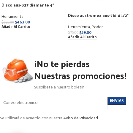
Disco aus-827 diamante 4″
p/construccion
Disco austromex aus-761 4 1/2″
Herramienta
p/ metal
$
463.00
$
625.00
Herramienta
,
Poder
Añadir Al Carrito
$
59.00
$
75.00
Añadir Al Carrito
¡No te pierdas
Nuestras promociones!
Suscribete a nuestro boletín
Se utilizará de acuerdo con nuestra
Aviso de Privacidad