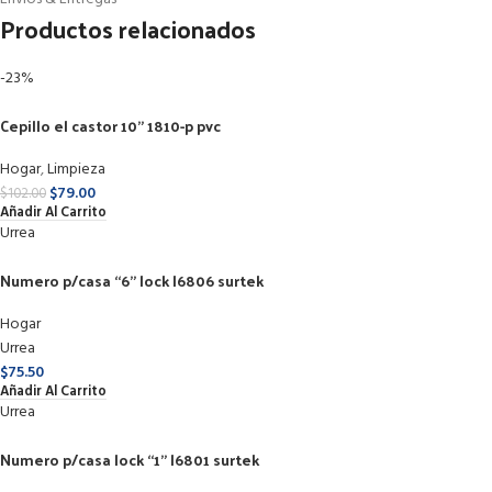
Productos relacionados
-23%
Cepillo el castor 10” 1810-p pvc
Hogar
,
Limpieza
$
79.00
$
102.00
Añadir Al Carrito
Urrea
Numero p/casa “6” lock l6806 surtek
Hogar
Urrea
$
75.50
Añadir Al Carrito
Urrea
Numero p/casa lock “1” l6801 surtek