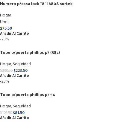
Numero p/casa lock “8” l6808 surtek
Hogar
Urrea
$
75.50
Añadir Al Carrito
-23%
Tope p/puerta phillips p7 (58c)
Hogar
,
Seguridad
$
223.50
$
290.50
Añadir Al Carrito
-23%
Tope p/puerta phillips p7 54
Hogar
,
Seguridad
$
81.50
$
105.50
Añadir Al Carrito