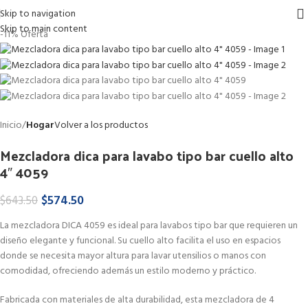
Skip to navigation
Skip to main content
-11%
Oferta
Inicio
Hogar
Volver a los productos
Mezcladora dica para lavabo tipo bar cuello alto
4″ 4059
$
574.50
$
643.50
La mezcladora DICA 4059 es ideal para lavabos tipo bar que requieren un
diseño elegante y funcional. Su cuello alto facilita el uso en espacios
donde se necesita mayor altura para lavar utensilios o manos con
comodidad, ofreciendo además un estilo moderno y práctico.
Fabricada con materiales de alta durabilidad, esta mezcladora de 4