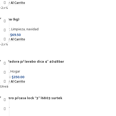
Añadir Al Carrito
-23%
Estopa (kg)
Hogar
,
Limpieza
,
navidad
$
69.50
$
90.00
Añadir Al Carrito
-23%
Mezcladora p/ lavabo dica 4″ 4048bar
Otros
,
Hogar
$
350.00
$
455.00
Añadir Al Carrito
Urrea
Numero p/casa lock “3” l6803 surtek
Hogar
Urrea