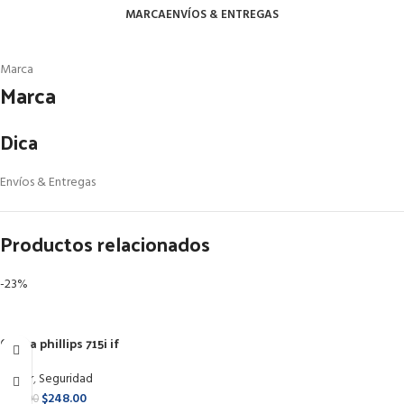
MARCA
ENVÍOS & ENTREGAS
Marca
Marca
Dica
Envíos & Entregas
Productos relacionados
-23%
Chapa phillips 715i if
Hogar
,
Seguridad
$
248.00
$
322.00