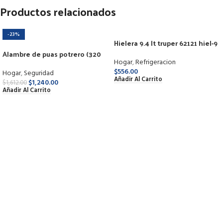
Productos relacionados
-23%
Hielera 9.4 lt truper 62121 hiel-9
Alambre de puas potrero (320
Hogar
,
Refrigeracion
m)
$
556.00
Hogar
,
Seguridad
Añadir Al Carrito
$
1,240.00
$
1,612.00
Añadir Al Carrito