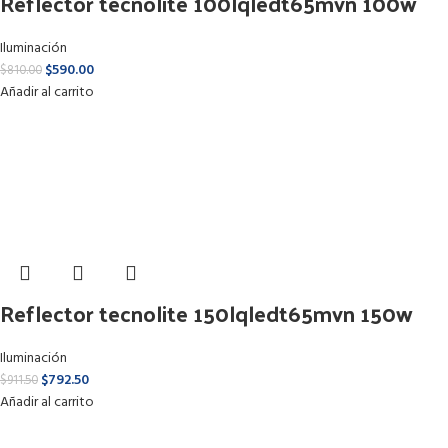
Reflector tecnolite 100lqledt65mvn 100w
Iluminación
$
590.00
$
810.00
Añadir al carrito
Reflector tecnolite 150lqledt65mvn 150w
Iluminación
$
792.50
$
911.50
Añadir al carrito