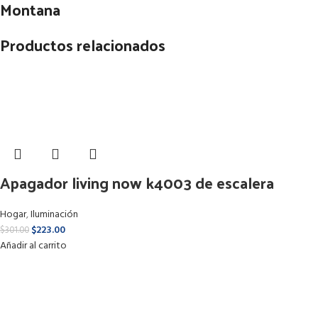
Montana
Productos relacionados
Apagador living now k4003 de escalera
Hogar
,
Iluminación
$
223.00
$
301.00
Añadir al carrito