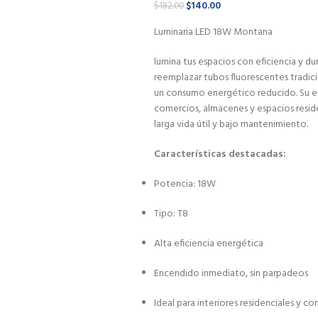
$
140.00
$
182.00
Luminaria LED 18W Montana
lumina tus espacios con eficiencia y 
reemplazar tubos fluorescentes tradic
un consumo energético reducido. Su en
comercios, almacenes y espacios reside
larga vida útil y bajo mantenimiento.
Características destacadas:
Potencia: 18W
Tipo: T8
Alta eficiencia energética
Encendido inmediato, sin parpadeos
Ideal para interiores residenciales y co