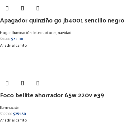
Apagador quinziño go jb4001 sencillo negro
Hogar
,
Iluminación
,
Interruptores
,
navidad
$
73.00
$
95.00
Añadir al carrito
Foco bellite ahorrador 65w 220v e39
Iluminación
$
251.50
$
327.00
Añadir al carrito