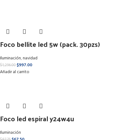
Foco bellite led 5w (pack. 30pzs)
Iluminación
,
navidad
$
997.00
$
1,296.00
Añadir al carrito
Foco led espiral y24w4u
Iluminación
$
67.50
$
87.75