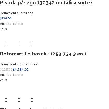
Pistola p/riego 130342 metálica surtek
Herramienta
,
Jardinería
$
126.50
Añadir al carrito
-23%
Rotomartillo bosch 11253-734 3 en 1
Herramienta
,
Construcción
$
4,784.00
$
6,219.00
Añadir al carrito
-23%