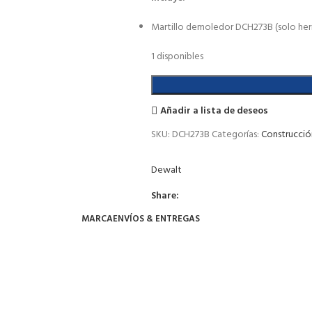
Martillo demoledor DCH273B (solo her
1 disponibles
Añadir a lista de deseos
SKU:
DCH273B
Categorías:
Construcció
Dewalt
Share:
MARCA
ENVÍOS & ENTREGAS