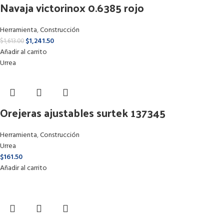
Navaja victorinox 0.6385 rojo
Herramienta
,
Construcción
$
1,241.50
$
1,613.00
Añadir al carrito
Urrea
Orejeras ajustables surtek 137345
Herramienta
,
Construcción
Urrea
$
161.50
Añadir al carrito