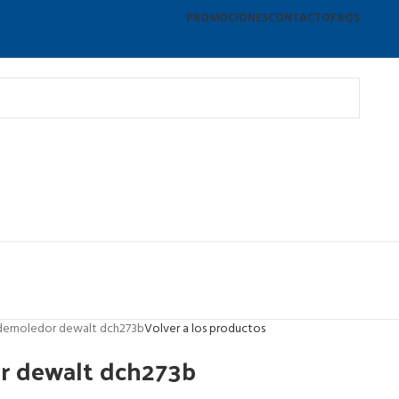
PROMOCIONES
CONTACTO
FAQS
 demoledor dewalt dch273b
Volver a los productos
or dewalt dch273b