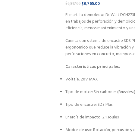
$
8,765.00
$
9,817.00
El martillo demoledor DeWalt DCH273B 
en trabajos de perforación y demolición
eficiencia, menos mantenimiento y una
Cuenta con sistema de encastre SDS Pl
ergonómico que reduce la vibración y la
perforaciones en concreto, mamposterí
Características principales:
Voltaje: 20V MAX
Tipo de motor: Sin carbones (Brushless
Tipo de encastre: SDS Plus
Energía de impacto: 2.1 Joules
Modos de uso: Rotación, percusión y 