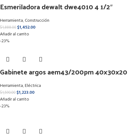
Esmeriladora dewalt dwe4010 4 1/2″
Herramienta
,
Construcción
$
1,452.00
$
1,888.00
Añadir al carrito
-23%
Gabinete argos aem43/200pm 40x30x20
Herramienta
,
Eléctrica
$
1,223.00
$
1,590.00
Añadir al carrito
-23%