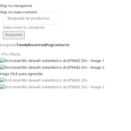
Skip to navigation
romociones
Contacto
FAQs
Skip to main content
Seleccione la categoría
Búsqueda
ategorías
Tienda
Nosotros
Blog
Contacto
-11%
Oferta
Haga Click para agrandar