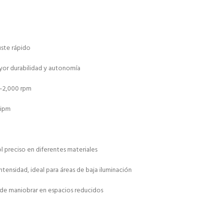
uste rápido
ayor durabilidad y autonomía
0–2,000 rpm
 ipm
l preciso en diferentes materiales
tensidad, ideal para áreas de baja iluminación
de maniobrar en espacios reducidos