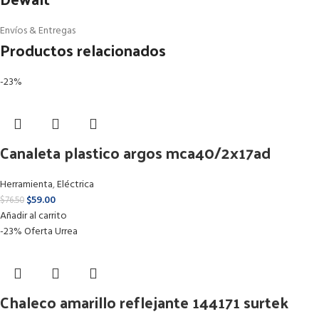
Envíos & Entregas
Productos relacionados
-23%
Canaleta plastico argos mca40/2x17ad
Herramienta
,
Eléctrica
$
59.00
$
76.50
Añadir al carrito
-23%
Oferta
Urrea
Chaleco amarillo reflejante 144171 surtek