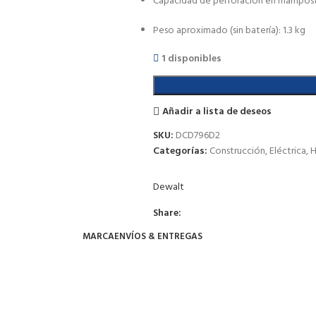
Capacidad de perforación en mampost
Peso aproximado (sin batería): 1.3 kg
1 disponibles
Añadir a lista de deseos
SKU:
DCD796D2
Categorías:
Construcción
,
Eléctrica
,
H
Dewalt
Share:
MARCA
ENVÍOS & ENTREGAS