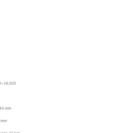
 0–34,000
 40 mm
3 mm