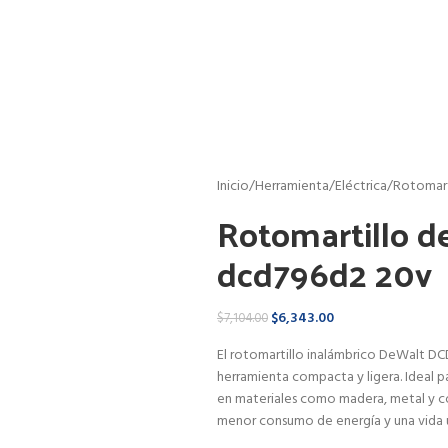
Inicio
Herramienta
Eléctrica
Rotomart
Rotomartillo d
dcd796d2 20v
$
6,343.00
$
7,104.00
El rotomartillo inalámbrico DeWalt DC
herramienta compacta y ligera. Ideal p
en materiales como madera, metal y con
menor consumo de energía y una vida ú