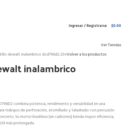
Envío gratis para pedidos arriba de
$1 499 MXN
Ingresar / Registrarse
$
0.00
Ver Tiendas
illo dewalt inalambrico dcd796d2 20v
Volver a los productos
ewalt inalambrico
D796D2 combina potencia, rendimiento y versatilidad en una
ara trabajos de perforación, atornillado y taladrado con percusión
creto. Su motor brushless (sin carbones) brinda mayor eficiencia,
til más prolongada.