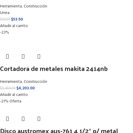
Herramienta
,
Construcción
Urrea
$
53.50
$
69.50
Añadir al carrito
-23%
Cortadora de metales makita 2414nb
Herramienta
,
Construcción
$
4,203.00
$
5,464.00
Añadir al carrito
-21%
Oferta
Disco austromex aus-761 4 1/2″ p/ metal