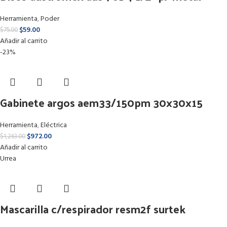
Herramienta
,
Poder
$
59.00
$
75.00
Añadir al carrito
-23%
Gabinete argos aem33/150pm 30x30x15
Herramienta
,
Eléctrica
$
972.00
$
1,263.00
Añadir al carrito
Urrea
Mascarilla c/respirador resm2f surtek