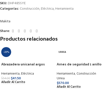
SKU:
DHP485SYE
Categorías:
Construcción
,
Eléctrica
,
Herramienta
Makita
Share:
Productos relacionados
-23%
URREA
Abrazadera unicanal argos
Arnes de seguridad 1 anillo
9820450 4″
137421 surtek
Herramienta
,
Eléctrica
Herramienta
,
Construcción
$
41.50
Urrea
$
54.00
Añadir Al Carrito
$
570.00
Añadir Al Carrito