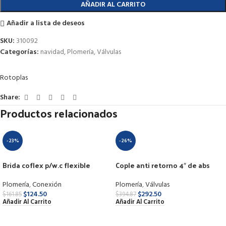
AÑADIR AL CARRITO
Añadir a lista de deseos
SKU:
310092
Categorías:
navidad
,
Plomería
,
Válvulas
Rotoplas
Share:
Productos relacionados
-23%
-26%
Brida coflex p/w.c flexible
Cople anti retorno 4″ de abs
manga corta pb-150
Plomería
,
Válvulas
Plomería
,
Conexión
$
292.50
$
124.50
$
394.87
$
161.85
Añadir Al Carrito
Añadir Al Carrito