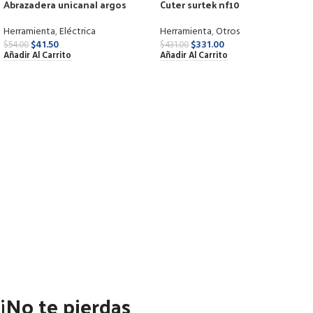
Abrazadera unicanal argos
Cuter surtek nf10
9820450 4″
Herramienta
,
Otros
Herramienta
,
Eléctrica
$
331.00
$
41.50
$
431.00
$
54.00
Añadir Al Carrito
Añadir Al Carrito
¡No te pierdas